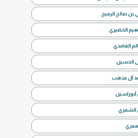
ي بن صالح الرميح
اهيم الخضيري
لم الغامدي
يى الحسين
حمد آل مذهب
 أبوراسين
ل الشمري
لعمري