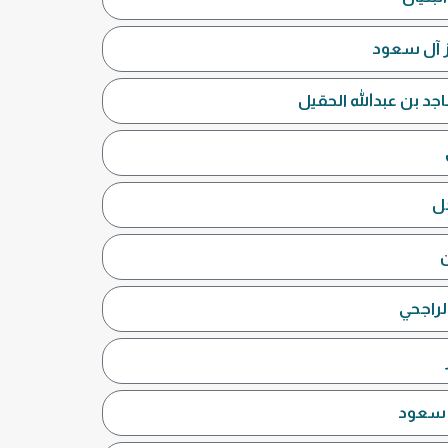
يز آل سعود
جد بن عبدالله الحقيل
جل
ن
لراجحي
ل سعود