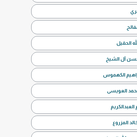
ري
فالح
له الحقيل
محسن آل الشيخ
براهيم الكهموس
محمد العويسى
العبدالكريم
لد المزروع