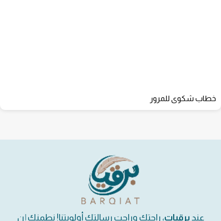
خطاب شكوى للمرور
عند
برقيات
، راحتك وراحت رسالتك أولويتنا! نطمنك إن