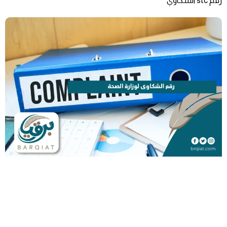
رقم stc الشكاوي