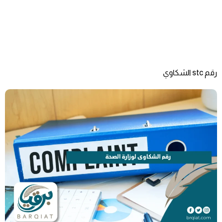
رقم stc الشكاوي