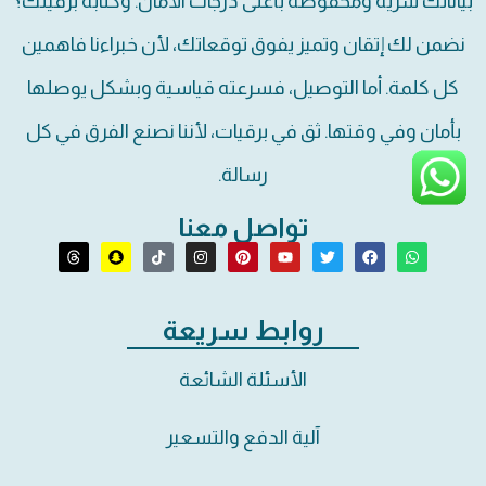
بياناتك سرية ومحفوظة بأعلى درجات الأمان. وكتابة برقيتك؟
نضمن لك إتقان وتميز يفوق توقعاتك، لأن خبراءنا فاهمين
كل كلمة. أما التوصيل، فسرعته قياسية وبشكل يوصلها
بأمان وفي وقتها. ثق في برقيات، لأننا نصنع الفرق في كل
رسالة.
تواصل معنا
روابط سريعة
الأسئلة الشائعة
آلية الدفع والتسعير