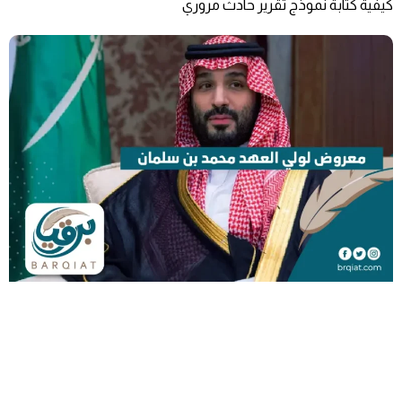
كيفية كتابة نموذج تقرير حادث مروري