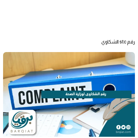
رقم stc الشكاوي