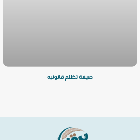
صيغة تظلم قانونيه