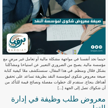
حينما نجد أنفسنا في مواجهة مشكلة مالية أو تعامل غير مرضٍ مع
مؤسسة مالية. يصبح من الضروري التعبير عن استياءنا ومشاكلنا
بشكل فعّال ومنظم. في هذا المقال، سنستكشف معًا كيفية كتابة
صيغة معروض شكوى لمؤسسة النقد بطريقة تساعد على تحقيق
أهدافك بنجاح. سنقدم لك خطوات مفصلة ونصائح قيمة للتأكد من
أن شكواك تصل إلى الجهة […]
معروض طلب وظيفة في إدارة
التعليم