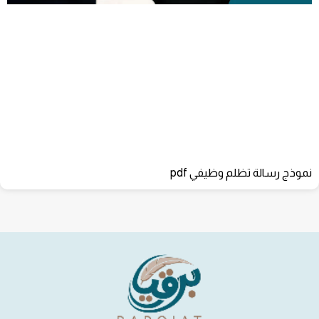
نموذج رسالة تظلم وظيفي pdf