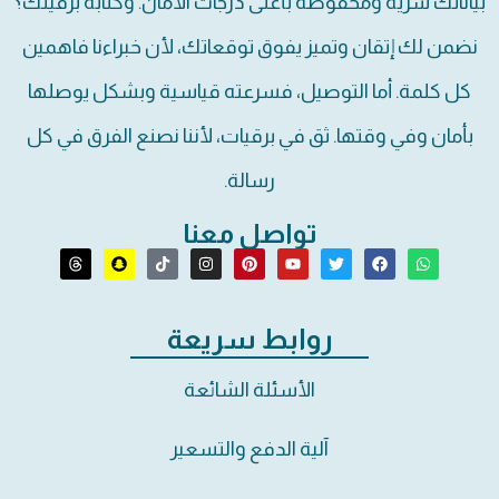
بياناتك سرية ومحفوظة بأعلى درجات الأمان. وكتابة برقيتك؟
نضمن لك إتقان وتميز يفوق توقعاتك، لأن خبراءنا فاهمين
كل كلمة. أما التوصيل، فسرعته قياسية وبشكل يوصلها
بأمان وفي وقتها. ثق في برقيات، لأننا نصنع الفرق في كل
رسالة.
تواصل معنا
روابط سريعة
الأسئلة الشائعة
آلية الدفع والتسعير