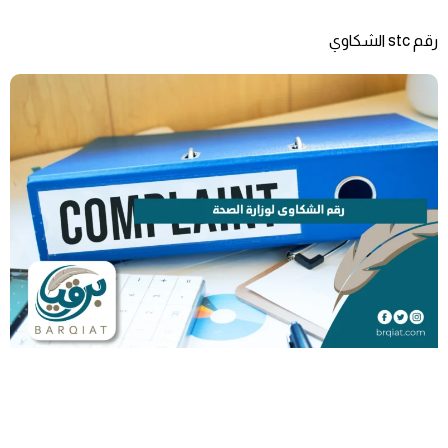
رقم stc الشكاوي