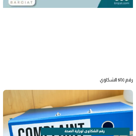
رقم stc الشكاوي